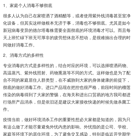
1、家庭个人消毒不够彻底
很多人认为自己在家喷洒了酒精醋等，或者使用紫外线消毒甚至室净
化设备，但其实这样做根本无济于事，消毒也不够彻底。尤其是如今
新冠病毒变异的德尔塔毒株需要全面彻底的环境消毒才可以。而且每
天上班忙碌下班无可厚非的疲劳想休息不想动，是很难抽出合理的时
间做好消毒工作。
2、消毒方式的多样性
专业消毒的方式是多样性的，结合对应的环境，可以选择喷洒药物、
高温蒸汽、紫外线照射、药物熏蒸等不同的方式。这样做也是为了配
合不同的家庭居住人群类型，在不威胁到大家的身体健康的前提下，
彻底的做好消毒工作。进口产品现在把控也很严格，前段时间的榴莲
传染的病毒得到了大家的警惕，在海关和进出口贸易的地方我司都进
行场所产品消杀，但是依旧还是建议大家接收快递的时候先做杀菌工
作。
疫情当前，做好环境消杀工作的重要性想必大家都是知道的，因为只
有这么做了才能尽量避免外忧内患的影响。外忧指的是公司、学校、
家庭等环境下的居住环境，为了避免交叉感染，特别是临近开学期学