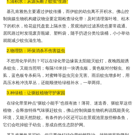
1.清积水：从源头断了蚊虫“生路”
基孔肯雅热主要通过伊蚊传播，而伊蚊的幼虫离不开积水。佛山控
制病媒生物机构建议物业要定期检查绿化带：
及时清理
落叶堆、枯木
下的积水，给花盆托盘套上隔水垫，景观池的过滤系统也要常疏通。
居民路过时发现废弃瓶罐、塑料袋，随手扔进分类垃圾桶，小小举动
就能减少蚊虫滋生地。
2.物理防：环保消杀不伤害益虫
不想用化学药剂？可以在绿化带边缘装太阳能灭蚊灯，夜晚既能诱
杀蚊虫，又能当照明；每隔10米挂一块诱虫板，黄色板对付蚜虫、粉
虱，蓝色板专杀蓟马，对蜜蜂等益虫完全无害。雨后蚊虫增多时，用
高压水枪冲洗草丛，还能顺便给绿植补水，一举两得。
3.种绿植：让驱蚊植物守护家园
在绿化带里种点“驱蚊小能手”也很有效！薄荷、迷迭香、驱蚊草这些
植物，会释放特殊气味驱赶蚊虫，佛山控制病媒生物机构说既能美化
环境，又能天然防蚊。有条件的小区还可以在景观池里放些柳条鱼，
它们会吃掉
蚊子幼虫
，形成自然生态防护网。
基孔肯雅热虽可怕，但只要做好绿化带蚊蝇防治，就能把风险降到