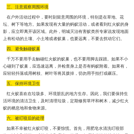
三、注意观察周围环境
在户外活动过程中，要时刻留意周围的环境，特别是在草地、花
坛、树下等地方。如果发现有大量的蚂蚁活动，或者看到红火蚁的身
影，应立即离开该区域。此外，明城灭治有害蚁类所专家说发现地面
上有松动的土壤、小土堆或者蚁巢，也要远离，不要去扰动它们。
四、避免触碰蚁巢
千万不要用手去触碰红火蚁的蚁巢，也不要用脚去踩踏。如果不小
心碰到了蚁巢，应迅速远离，并检查身上是否有蚂蚁附着。如果有，
应轻轻抖落或用树枝、树叶等将其拨掉，
切勿用手
拍打或碾压。
五、保持环境卫生
红火蚁喜欢在垃圾多、环境脏乱的地方生存。因此，我们要保持生
活环境的清洁卫生，及时清理垃圾，定期修剪草坪和树木，减少红火
蚁的栖息地和食物来源。
六、被叮咬后的处理
如果不幸被红火蚁叮咬，不要惊慌。首先，用肥皂水清洗
叮咬部