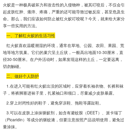
火蚁是一种极具破坏力和攻击性的入侵物种，被其叮咬后，不仅会引
起皮肤红肿、瘙痒、疼痛，严重的还可能导致过敏反应，甚至危及生
命。那么，我们应该如何防止被红火蚁叮咬呢？今天，就来给大家分
享一些实用的方法。
一、了解红火蚁的生活习性
红火蚁喜欢温暖潮湿的环境，通常在草地、公园、农田、果园、荒
地等地方筑巢。它们的巢穴呈土丘状，一般高出地面10-30厘米，直
径30-50厘米。在户外活动时，如果发现这样的土丘，一定要远离，
切勿触碰。
二、做好个人防护
1.在进入可能有红火蚁出没的区域时，应穿着长袖衣物、长裤和袜
子，将裤脚塞进袜子里，扎紧袖口和领口，尽量减少皮肤暴露。
2.穿上封闭性好的鞋子，避免穿凉鞋、拖鞋等露趾鞋。
3.可以在皮肤上涂抹驱蚁剂，如含有避蚊胺（DEET）、派卡瑞丁
（Picaridin）等成分的驱蚊液，但要注意按照
产品说明
使用，避免过
量涂抹。