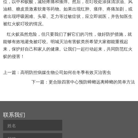
位
，以中和蚁酸，减轻疼痛和瘙痒。然后，在叮咬处涂抹清凉油、风
油精、糖皮质激素软膏等药物。如果出现红肿、瘙痒、疼痛加剧，或
者出现呼吸困难、头晕、乏力等过敏症状，应立即就医，并告知医生
被红火蚁叮咬的情况。
红火蚁虽然危险，但只要我们了解它们的习性，做好防护措施，就
能够有效地避免被叮咬。明城灭治有害蚁类所希望大家都能重视起
来，保护好自己和家人的健康。让我们一起行动起来，共同防范红火
蚁的侵害！
上一篇：
高明防控病媒生物公司如何在冬季有效灭治害虫
下一篇：
更合除四害中心预防蟑螂远离蟑螂的简单方法
联系我们